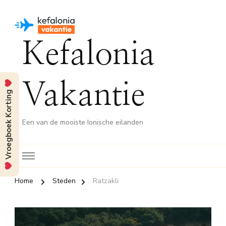
Kefalonia
Vakantie
Vroegboek Korting
Een van de mooiste Ionische eilanden
Home
Steden
Ratzakli