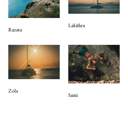
Lakithra
Razata
Zola
Sami