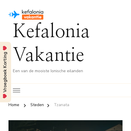
Kefalonia
Vakantie
Vroegboek Korting
Een van de mooiste Ionische eilanden
Home
Steden
Tzanata