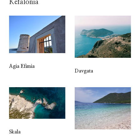
Kefalonia
Agia Efimia
Davgata
Skala