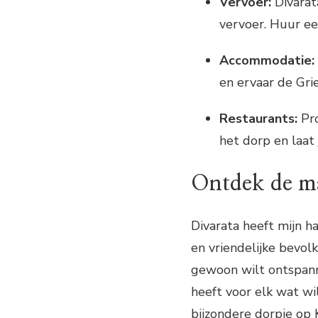
Vervoer:
Divarat
vervoer. Huur e
Accommodatie:
en ervaar de Grie
Restaurants:
Pro
het dorp en laat
Ontdek de ma
Divarata heeft mijn h
en vriendelijke bevolk
gewoon wilt ontspanne
heeft voor elk wat wil
bijzondere dorpje op 