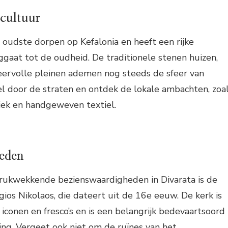
 cultuur
e oudste dorpen op Kefalonia en heeft een rijke
ggaat tot de oudheid. De traditionele stenen huizen,
feervolle pleinen ademen nog steeds de sfeer van
l door de straten en ontdek de lokale ambachten, zoa
ek en handgeweven textiel.
eden
rukwekkende bezienswaardigheden in Divarata is de
ios Nikolaos, die dateert uit de 16e eeuw. De kerk is
 iconen en fresco’s en is een belangrijk bedevaartsoord
ing. Vergeet ook niet om de ruïnes van het