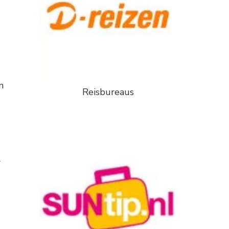
n
Reisbureaus
r