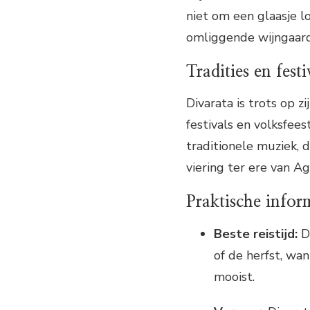
niet om een glaasje l
omliggende wijngaard
Tradities en festi
Divarata is trots op z
festivals en volksfee
traditionele muziek, da
viering ter ere van A
Praktische infor
Beste reistijd:
De
of de herfst, wa
mooist.