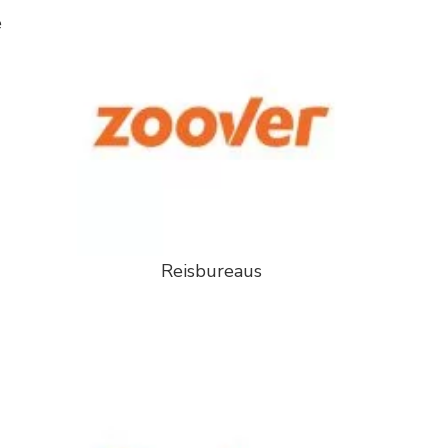
e
Reisbureaus