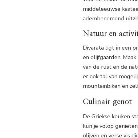
middeleeuwse kasteel
adembenemend uitzic
Natuur en activi
Divarata ligt in een 
en olijfgaarden. Maa
van de rust en de natu
er ook tal van mogeli
mountainbiken en zelf
Culinair genot
De Griekse keuken st
kun je volop genieten 
olijven en verse vis d