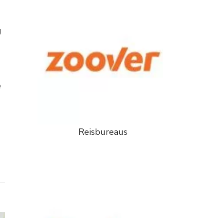
g
e
Reisbureaus