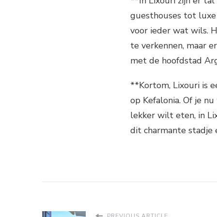
**In Lixouri zijn er t
guesthouses tot luxe 
voor ieder wat wils. 
te verkennen, maar er
met de hoofdstad Arg
**Kortom, Lixouri is 
op Kefalonia. Of je nu
lekker wilt eten, in L
dit charmante stadje 
PREVIOUS ARTICLE