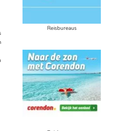
Reisbureaus
s
n
n