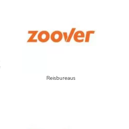
,
f
Reisbureaus