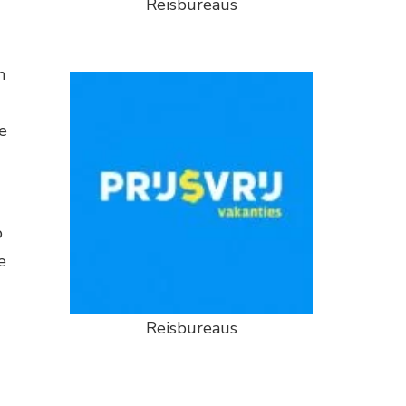
Reisbureaus
n
e
p
e
Reisbureaus