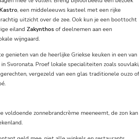
 dagen mee te vullen. Breng bijvoorbeeld een bezoek
Kastro
, een middeleeuws kasteel met een rijke
rachtig uitzicht over de zee. Ook kun je een boottocht
ige eiland
Zakynthos
of deelnemen aan een
lokale wijngaard.
e genieten van de heerlijke Griekse keuken in een van
in Svoronata. Proef lokale specialiteiten zoals souvlaki
gerechten, vergezeld van een glas traditionele ouzo o
pé.
 je voldoende zonnebrandcrème meeneemt, de zon kan
iekenland.
tant geld mee, niet alle winkels en restaurants