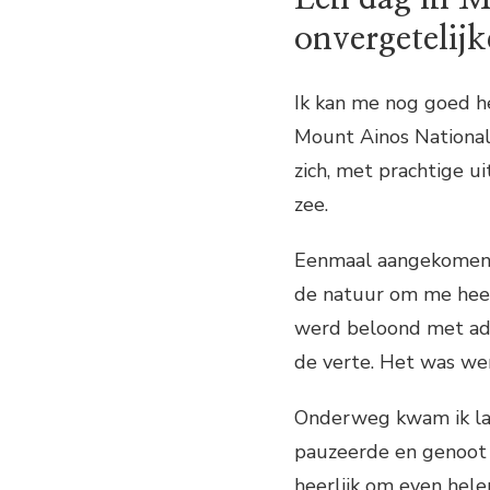
onvergetelijk
Ik kan me nog goed h
Mount Ainos National
zich, met prachtige u
zee.
Eenmaal aangekomen i
de natuur om me heen
werd beloond met ade
de verte. Het was wer
Onderweg kwam ik lang
pauzeerde en genoot 
heerlijk om even hele