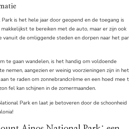
rmatie
Park is het hele jaar door geopend en de toegang is
t makkelijkst te bereiken met de auto, maar er zijn ook
e vanuit de omliggende steden en dorpen naar het pa
 om te gaan wandelen, is het handig om voldoende
e nemen, aangezien er weinig voorzieningen zijn in het
et aan te raden om zonnebrandcrème en een hoed mee 
zon fel kan schijnen in de zomermaanden.
ational Park en laat je betoveren door de schoonheid
lonia!
ount Ainos National Park: een