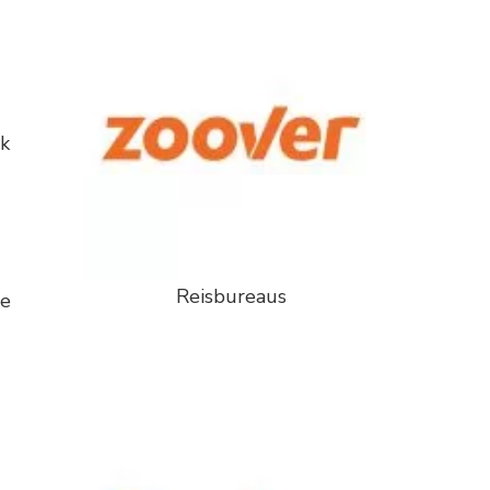
rk
Reisbureaus
te