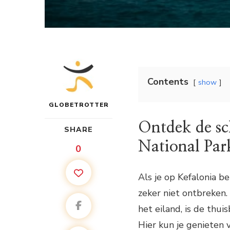
Contents
show
GLOBETROTTER
Ontdek de s
SHARE
National Par
0
Als je op Kefalonia 
zeker niet ontbreken.
het eiland, is de thu
Hier kun je geniete