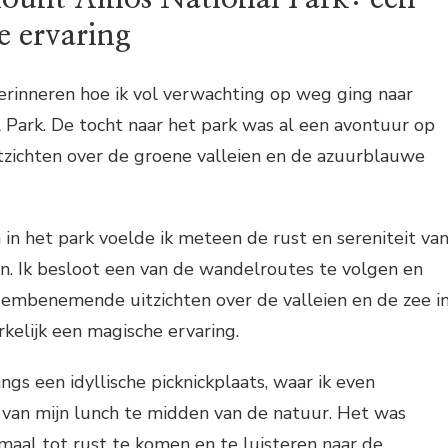
e ervaring
erinneren hoe ik vol verwachting op weg ging naar
 Park. De tocht naar het park was al een avontuur op
itzichten over de groene valleien en de azuurblauwe
n het park voelde ik meteen de rust en sereniteit va
. Ik besloot een van de wandelroutes te volgen en
mbenemende uitzichten over de valleien en de zee i
kelijk een magische ervaring.
s een idyllische picknickplaats, waar ik even
van mijn lunch te midden van de natuur. Het was
maal tot rust te komen en te luisteren naar de