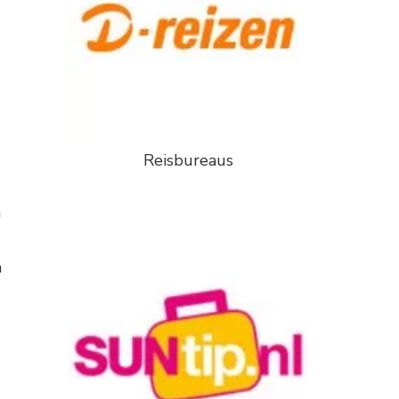
Reisbureaus
n
n