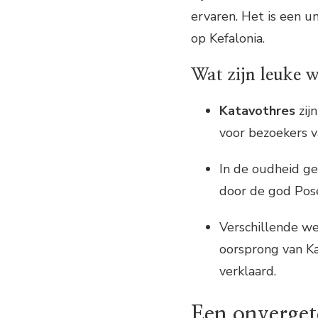
ervaren. Het is een un
op Kefalonia.
Wat zijn leuke 
Katavothres
zij
voor bezoekers v
In de oudheid g
door de god Pose
Verschillende w
oorsprong van Ka
verklaard.
Een onvergete