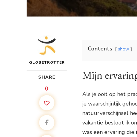
Contents
show
GLOBETROTTER
Mijn ervarin
SHARE
0
Als je ooit op het pr
je waarschijnlijk geh
natuurverschijnsel hee
vakantie besloot ik om
was een ervaring die i