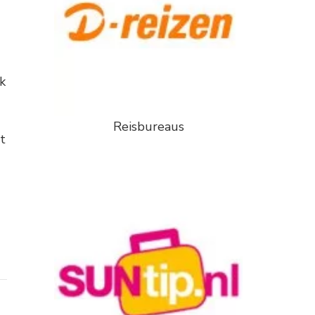
k
Reisbureaus
t