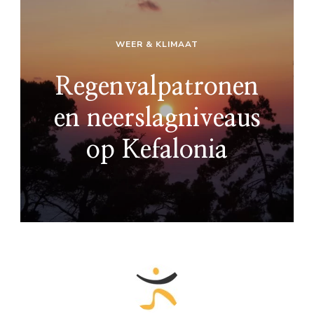
WEER & KLIMAAT
Regenvalpatronen
en neerslagniveaus
op Kefalonia