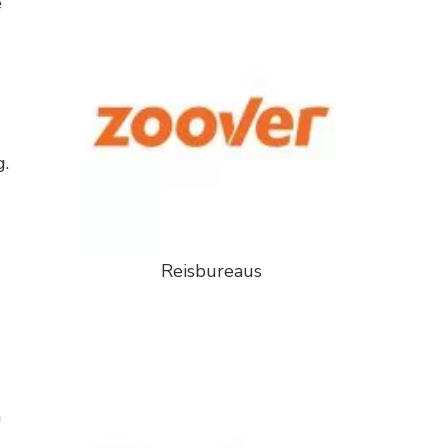
e
g.
Reisbureaus
n