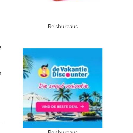
Reisbureaus
.
n
p
Reisbureaus