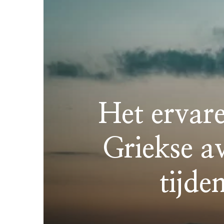
Het ervare
Griekse a
tijde