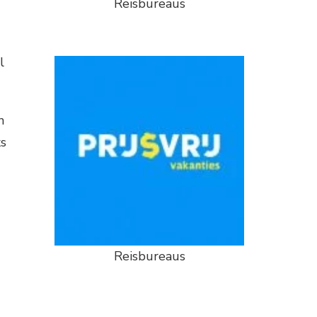
Reisbureaus
l
n
ks
Reisbureaus