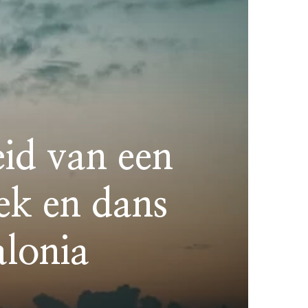
eid van een
ek en dans
alonia