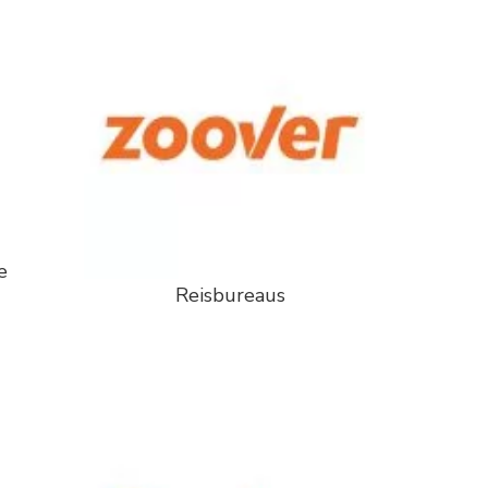
e
Reisbureaus