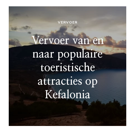
VERVOER
Vervoer van en
naar populaire
toeristische
attracties op
Kefalonia