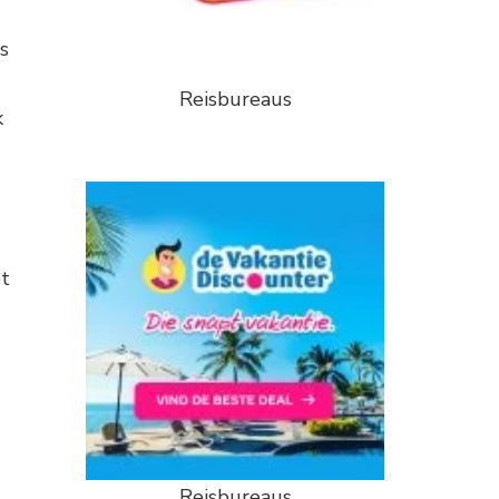
s
Reisbureaus
k
et
Reisbureaus