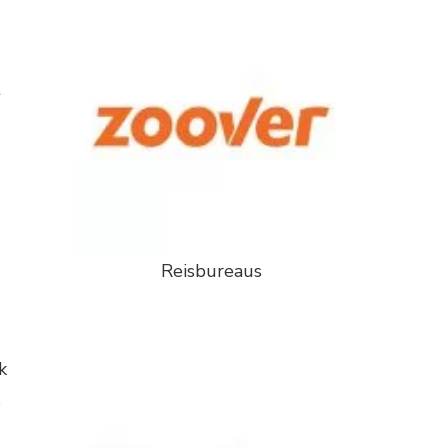
t
Reisbureaus
k
s