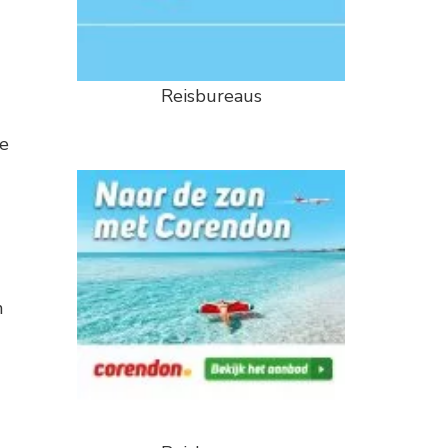
Reisbureaus
ee
n