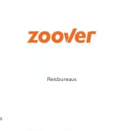
Reisbureaus
s