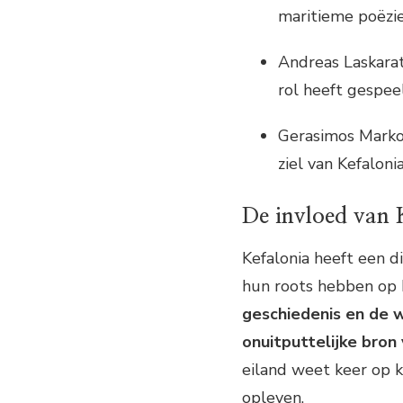
maritieme poëzi
Andreas Laskarato
rol heeft gespeel
Gerasimos Markor
ziel van Kefalon
De invloed van K
Kefalonia heeft een d
hun roots hebben op 
geschiedenis en de 
onuitputtelijke bron
eiland weet keer op k
opleven.