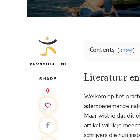
Contents
show
GLOBETROTTER
Literatuur en
SHARE
0
Welkom op het prachti
adembenemende natuur
Maar wist je dat dit e
artikel wil ik je mee
schrijvers die hun ins