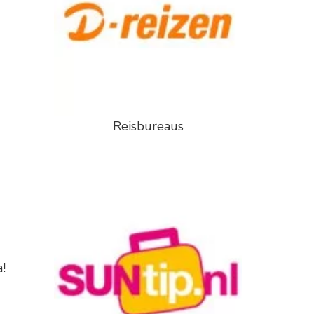
Reisbureaus
!