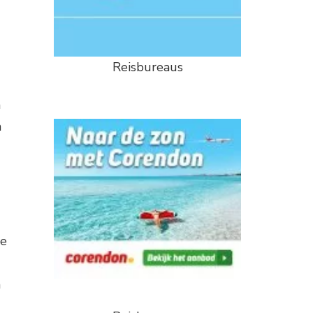
Reisbureaus
n
n
le
n