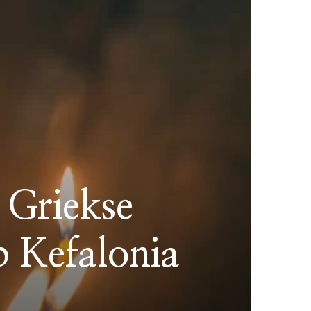
 Griekse
p Kefalonia