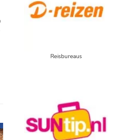
n
e
Reisbureaus