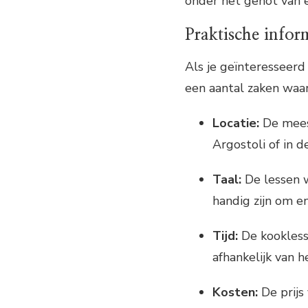
onder het genot van e
Praktische infor
Als je geïnteresseerd 
een aantal zaken waa
Locatie:
De mees
Argostoli of in d
Taal:
De lessen w
handig zijn om e
Tijd:
De kookless
afhankelijk van 
Kosten:
De prijs