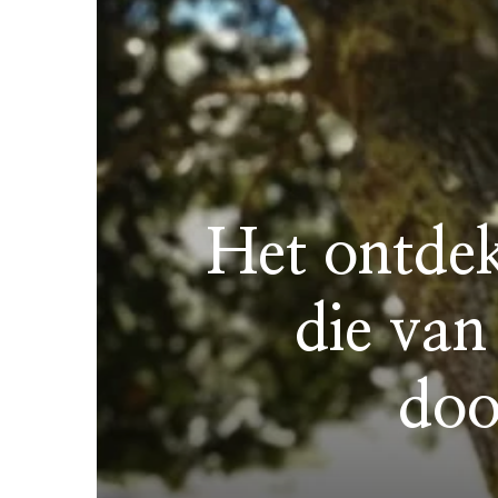
Het ontdek
die van
doo