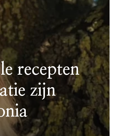
le recepten
tie zijn
onia