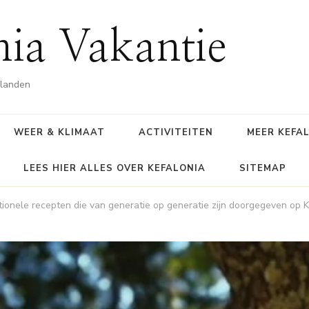
nia Vakantie
ilanden
WEER & KLIMAAT
ACTIVITEITEN
MEER KEFA
LEES HIER ALLES OVER KEFALONIA
SITEMAP
tionele recepten die van generatie op generatie zijn doorgegeven op K