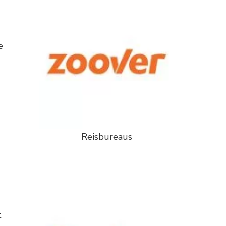
e
Reisbureaus
t