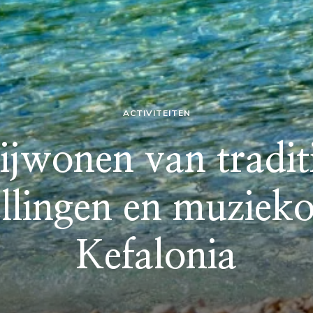
ACTIVITEITEN
ijwonen van tradit
llingen en muziek
Kefalonia