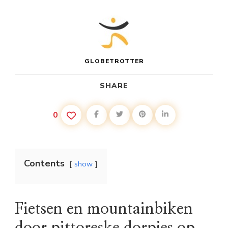
GLOBETROTTER
SHARE
0
Contents
show
Fietsen en mountainbiken
door pittoreske dorpjes op